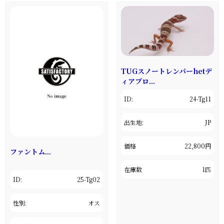
TUGスノートレンパーhetデ
ィアブロ...
ID:
24-Tg11
出生地:
JP
価格
22,800円
ファントム...
在庫数
1匹
ID:
25-Tg02
性別:
オス