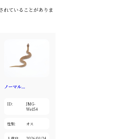
されていることがありま
ノーマル...
ID:
JMG-
We154
性別:
オス
入荷日:
2026/01/24