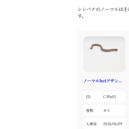
シシバナのノーマルは主
す。
ノーマルhetアザン...
ID:
C-We02
性別:
オス
入荷日:
2026/06/09