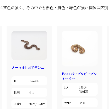
に茶色が強く、その中でも赤色・黄色・緑色が強い個体は区別
ノーマルhetアザン...
Possパープルピープル
イーター...
ID:
C-We09
ID:
JMG-
We135
性別:
オス
性別:
オス
入荷日:
2026/06/09