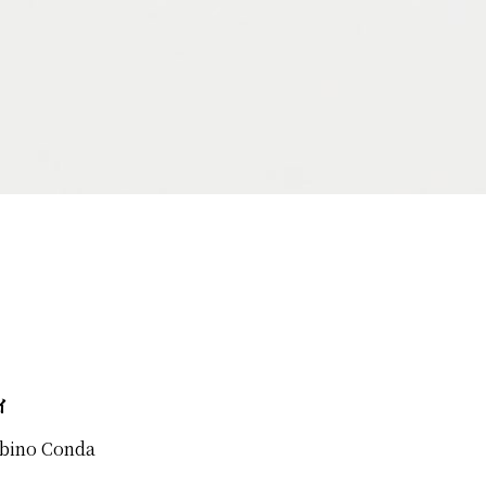
ィ
lbino Conda