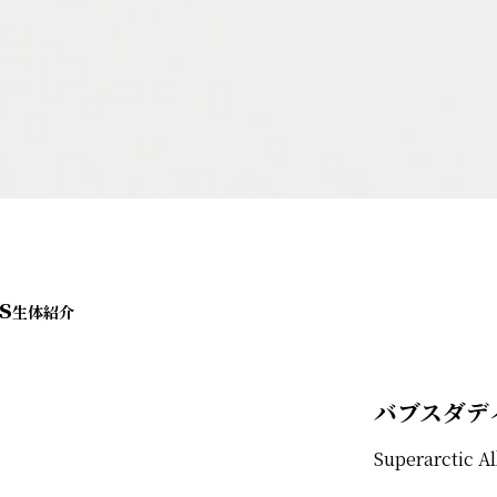
s
バブスダデ
Superarctic A