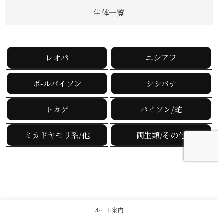
生体一覧
レオパ
ニシアフ
ボ-ルパイソン
シシバナ
トカゲ
パイソン/蛇
ミカドヤモリ系/他
両生類/その他
ルート案内