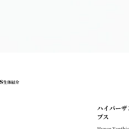
s
ハイパーザ
プス
Hyper Xanthic