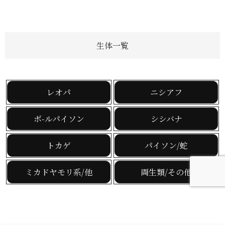
生体一覧
レオパ
ニシアフ
ボ-ルパイソン
シシバナ
トカゲ
パイソン/蛇
ミカドヤモリ系/他
両生類/その他