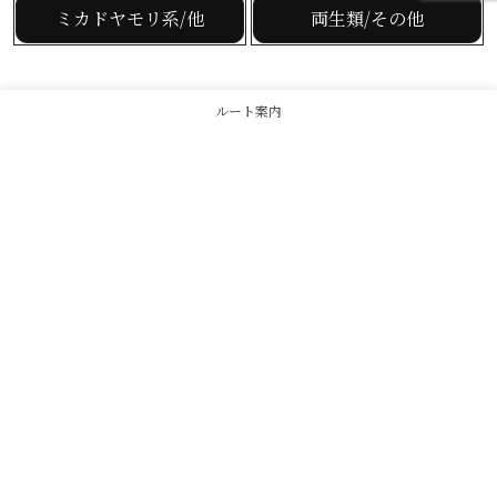
ミカドヤモリ系/他
両生類/その他
ルート案内