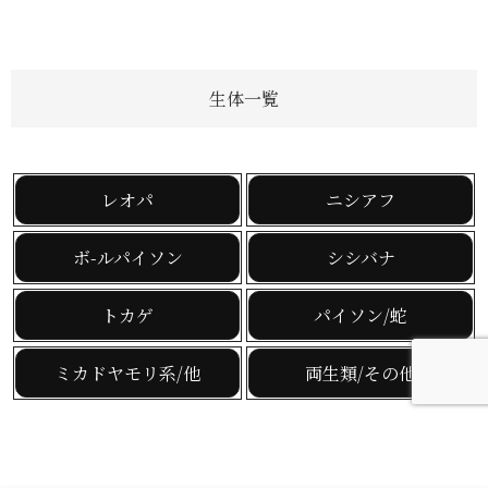
生体一覧
レオパ
ニシアフ
ボ-ルパイソン
シシバナ
トカゲ
パイソン/蛇
ミカドヤモリ系/他
両生類/その他