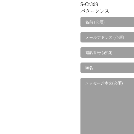
S-Cr368
パターンレス