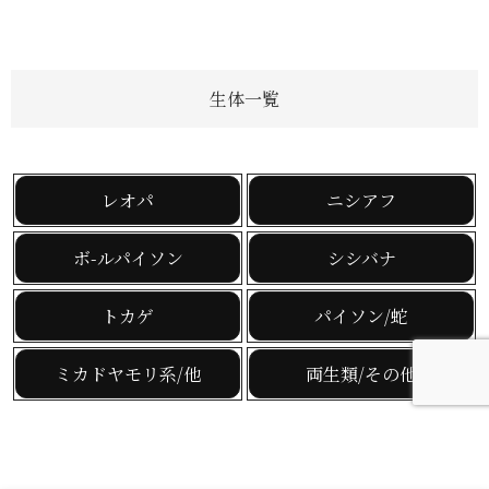
生体一覧
レオパ
ニシアフ
ボ-ルパイソン
シシバナ
トカゲ
パイソン/蛇
ミカドヤモリ系/他
両生類/その他