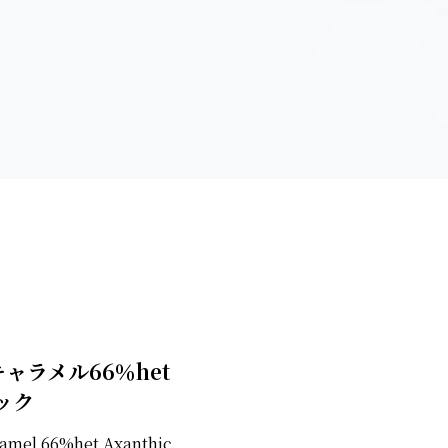
キャラメル66％het
ック
ramel 66%het Axanthic