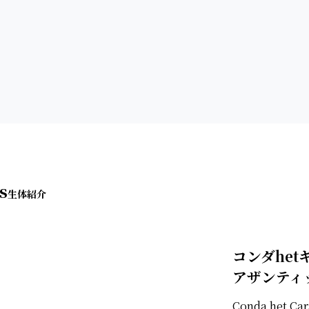
s
コンダhet
アザンティ
Conda het Ca