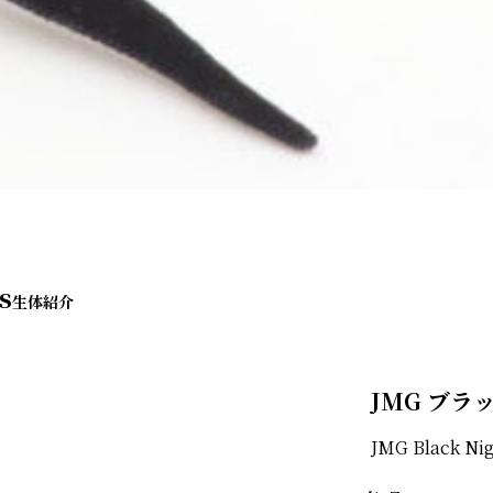
s
JMG ブラ
JMG Black Ni