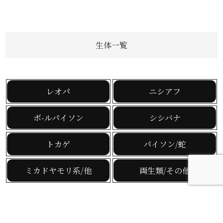
生体一覧
レオパ
ニシアフ
ボ-ルパイソン
シシバナ
トカゲ
パイソン/蛇
ミカドヤモリ系/他
両生類/その他